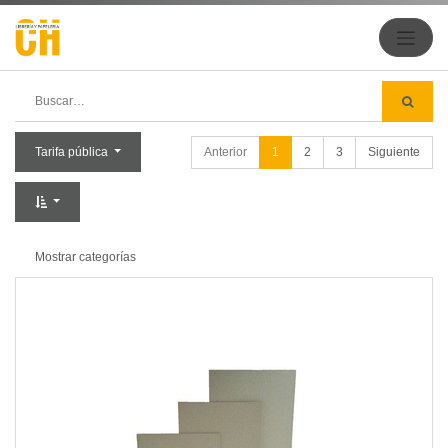
Anterior
1
2
3
Siguiente
Tarifa pública
Mostrar categorías