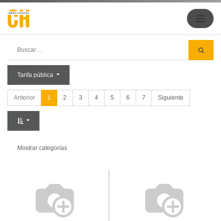
Tarifa pública
Anterior
1
2
3
4
5
6
7
Siguiente
Mostrar categorías