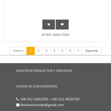
AFTER. ANNA TODD
Anterior
1
2
3
4
5
6
7
Siguiente
NUESTROS PRODUCTOS Y SERVICIOS
Inicio
CONTACTE CON NOSOTROS
Contáctenos
+58-412-2001550 / +58-212-9520749
libreriachacaito@gmail.com