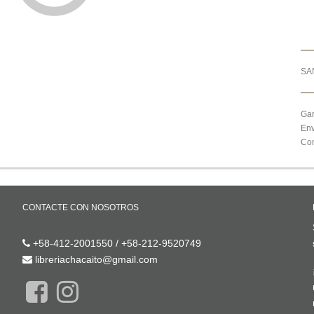
SA
Gar
Env
Com
CONTACTE CON NOSOTROS
Contáctenos
+58-412-2001550 / +58-212-9520749
libreriachacaito@gmail.com