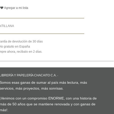
Agregar a mi lista
NTILLANA
antía de devolución de 30 días
ío gratuito en España
pre ahora, recíbalo en 2 días.
LIBRERÍA Y PAPELERÍA CHACAITO C.A.
-
ACERCA DE
Somos esas ganas de sumar al país más lectura, más
servicios, más proyectos, más sonrisas.
¡Venimos con un compromiso ENORME, con una historia de
más de 50 años que se mantiene renovada y con ganas de
más!.