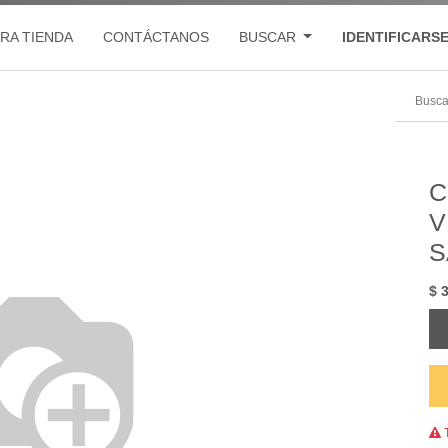
RA TIENDA
CONTÁCTANOS
BUSCAR
IDENTIFICARS
C
V
S
$
T