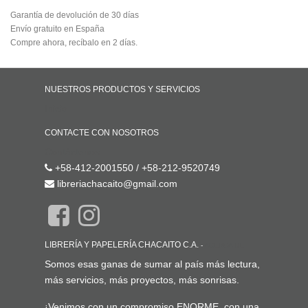
Garantía de devolución de 30 días
Envío gratuito en España
Compre ahora, recíbalo en 2 días.
NUESTROS PRODUCTOS Y SERVICIOS
Inicio
CONTACTE CON NOSOTROS
Contáctenos
+58-412-2001550 / +58-212-9520749
libreriachacaito@gmail.com
LIBRERÍA Y PAPELERÍA CHACAITO C.A.
-
ACERCA DE
Somos esas ganas de sumar al país más lectura,
más servicios, más proyectos, más sonrisas.
¡Venimos con un compromiso ENORME, con una