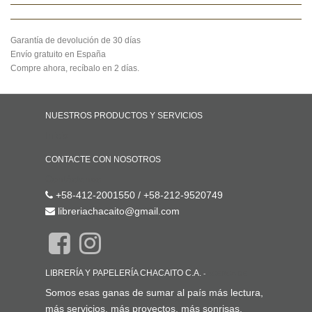
Garantía de devolución de 30 días
Envío gratuito en España
Compre ahora, recíbalo en 2 días.
NUESTROS PRODUCTOS Y SERVICIOS
Inicio
CONTACTE CON NOSOTROS
Contáctenos
+58-412-2001550 / +58-212-9520749
libreriachacaito@gmail.com
LIBRERÍA Y PAPELERÍA CHACAITO C.A.
-
ACERCA DE
Somos esas ganas de sumar al país más lectura,
más servicios, más proyectos, más sonrisas.