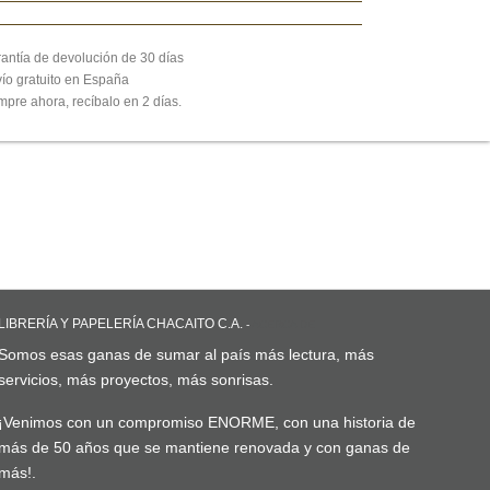
antía de devolución de 30 días
ío gratuito en España
pre ahora, recíbalo en 2 días.
LIBRERÍA Y PAPELERÍA CHACAITO C.A.
-
ACERCA DE
Somos esas ganas de sumar al país más lectura, más
servicios, más proyectos, más sonrisas.
¡Venimos con un compromiso ENORME, con una historia de
más de 50 años que se mantiene renovada y con ganas de
más!.