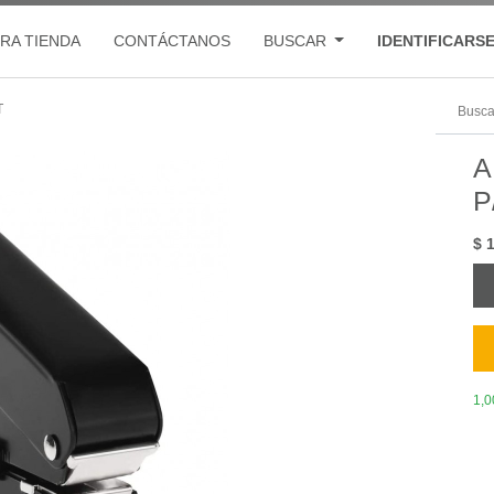
RA TIENDA
CONTÁCTANOS
BUSCAR
IDENTIFICARS
T
A
P
$
1,0