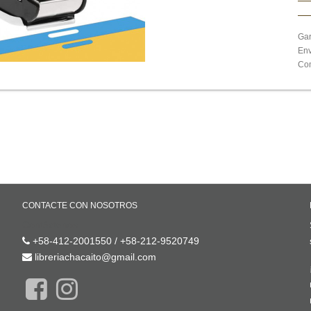
Gar
Env
Com
CONTACTE CON NOSOTROS
Contáctenos
+58-412-2001550 / +58-212-9520749
libreriachacaito@gmail.com