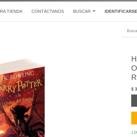
RA TIENDA
CONTÁCTANOS
BUSCAR
IDENTIFICARS
H
O
R
$
1,0