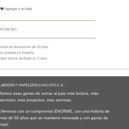
Agregar a mi lista
K ROWLING
antía de devolución de 30 días
ío gratuito en España
pre ahora, recíbalo en 2 días.
LIBRERÍA Y PAPELERÍA CHACAITO C.A.
-
ACERCA DE
Somos esas ganas de sumar al país más lectura, más
servicios, más proyectos, más sonrisas.
¡Venimos con un compromiso ENORME, con una historia de
más de 50 años que se mantiene renovada y con ganas de
más!.