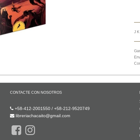
J 
Gar
Env
Com
CONTACTE CON NOSOTROS
Contáctenos
+58-412-2001550 / +58-212-9520749
libreriachacaito@gmail.com