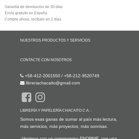
Garantía de devolución de 30 días
Envío gratuito en España
Compre ahora, recíbalo en 2 días.
NUESTROS PRODUCTOS Y SERVICIOS
Inicio
CONTACTE CON NOSOTROS
Contáctenos
+58-412-2001550 / +58-212-9520749
libreriachacaito@gmail.com
LIBRERÍA Y PAPELERÍA CHACAITO C.A.
-
ACERCA DE
Somos esas ganas de sumar al país más lectura,
más servicios, más proyectos, más sonrisas.
¡Venimos con un compromiso ENORME, con una