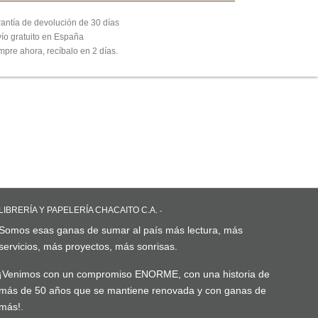
antía de devolución de 30 días
ío gratuito en España
pre ahora, recíbalo en 2 días.
LIBRERÍA Y PAPELERÍA CHACAITO C.A.
-
ACERCA DE
Somos esas ganas de sumar al país más lectura, más
servicios, más proyectos, más sonrisas.
¡Venimos con un compromiso ENORME, con una historia de
más de 50 años que se mantiene renovada y con ganas de
más!.