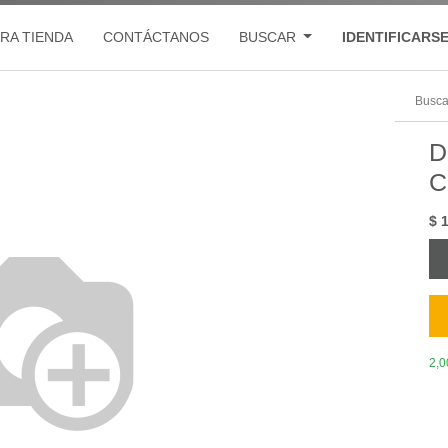
RA TIENDA
CONTÁCTANOS
BUSCAR
IDENTIFICARS
D
C
$
2,0