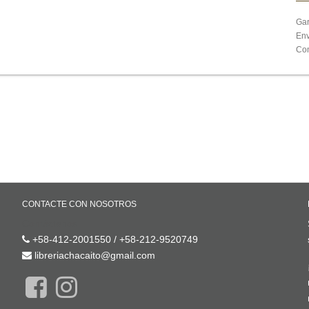
Gar
Env
Com
CONTACTE CON NOSOTROS
Contáctenos
+58-412-2001550 / +58-212-9520749
libreriachacaito@gmail.com