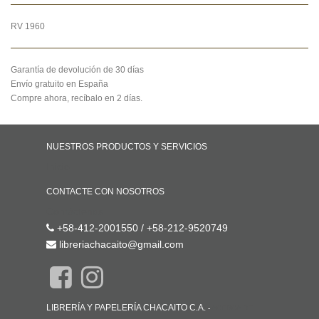
RV 1960
Garantía de devolución de 30 días
Envío gratuito en España
Compre ahora, recíbalo en 2 días.
NUESTROS PRODUCTOS Y SERVICIOS
Inicio
CONTACTE CON NOSOTROS
Contáctenos
+58-412-2001550 / +58-212-9520749
libreriachacaito@gmail.com
LIBRERÍA Y PAPELERÍA CHACAITO C.A.
-
ACERCA DE