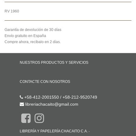
RV 1960
Garantía de devolución de 30 días
Envío gratuito en España
Compre ahora, recíbalo en 2 días.
NUESTROS PRODUCTOS Y SERVICIOS
Inicio
CONTACTE CON NOSOTROS
Contáctenos
+58-412-2001550 / +58-212-9520749
libreriachacaito@gmail.com
LIBRERÍA Y PAPELERÍA CHACAITO C.A.
-
ACERCA DE