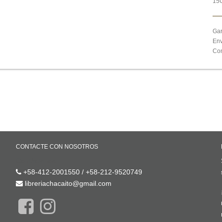
15
Gar
Env
Com
CONTACTE CON NOSOTROS
Contáctenos
+58-412-2001550 / +58-212-9520749
libreriachacaito@gmail.com