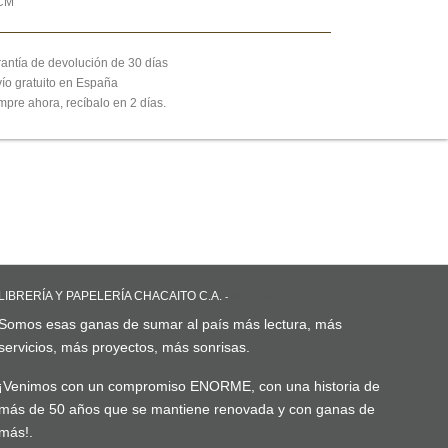
CM
antía de devolución de 30 días
ío gratuito en España
pre ahora, recíbalo en 2 días.
LIBRERÍA Y PAPELERÍA CHACAITO C.A.
-
ACERCA DE
Somos esas ganas de sumar al país más lectura, más
servicios, más proyectos, más sonrisas.
¡Venimos con un compromiso ENORME, con una historia de
más de 50 años que se mantiene renovada y con ganas de
más!.