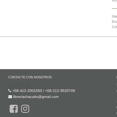
FO
Gar
Env
Com
CONTACTE CON NOSOTROS
Contáctenos
+58-412-2001550 / +58-212-9520749
libreriachacaito@gmail.com