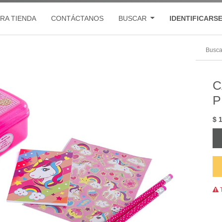
RA TIENDA
CONTÁCTANOS
BUSCAR
IDENTIFICARS
C
P
$
T