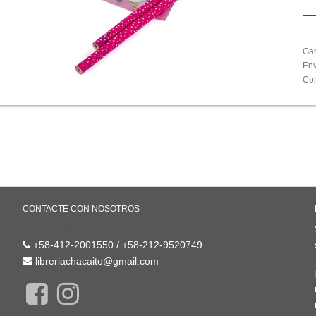
Gar
Env
Com
CONTACTE CON NOSOTROS
Contáctenos
+58-412-2001550 / +58-212-9520749
libreriachacaito@gmail.com