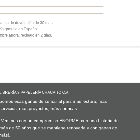
antía de devolución de 30 días
ío gratuito en España
pre ahora, recíbalo en 2 días.
LIBRERÍA Y PAPELERÍA CHACAITO C.A.
-
ACERCA DE
Somos esas ganas de sumar al país más lectura, más
servicios, más proyectos, más sonrisas.
¡Venimos con un compromiso ENORME, con una historia de
más de 50 años que se mantiene renovada y con ganas de
más!.