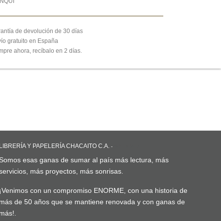
ANQUI
antía de devolución de 30 días
ío gratuito en España
pre ahora, recíbalo en 2 días.
LIBRERÍA Y PAPELERÍA CHACAITO C.A.
-
ACERCA DE
Somos esas ganas de sumar al país más lectura, más
servicios, más proyectos, más sonrisas.
¡Venimos con un compromiso ENORME, con una historia de
más de 50 años que se mantiene renovada y con ganas de
más!.