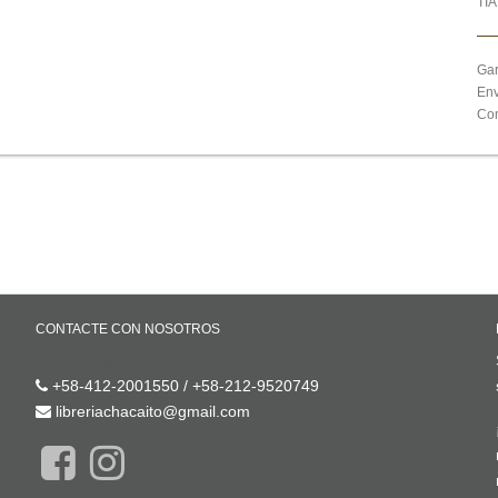
TI
Gar
Env
Com
CONTACTE CON NOSOTROS
Contáctenos
+58-412-2001550 / +58-212-9520749
libreriachacaito@gmail.com