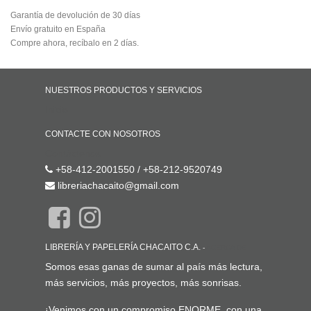
Garantía de devolución de 30 días
Envío gratuito en España
Compre ahora, recíbalo en 2 días.
NUESTROS PRODUCTOS Y SERVICIOS
Inicio
CONTACTE CON NOSOTROS
Contáctenos
+58-412-2001550 / +58-212-9520749
libreriachacaito@gmail.com
LIBRERÍA Y PAPELERÍA CHACAITO C.A.
-
ACERCA DE
Somos esas ganas de sumar al país más lectura,
más servicios, más proyectos, más sonrisas.
¡Venimos con un compromiso ENORME, con una