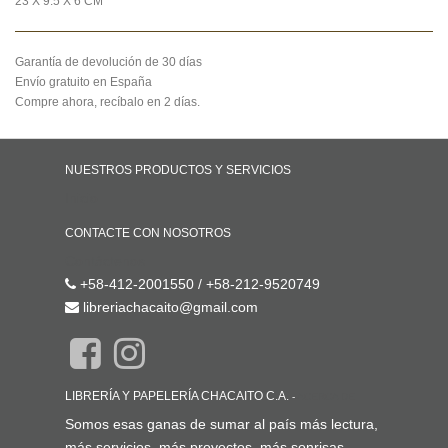
23 X 9.5 X 6 CM
Garantía de devolución de 30 días
Envío gratuito en España
Compre ahora, recíbalo en 2 días.
NUESTROS PRODUCTOS Y SERVICIOS
Inicio
CONTACTE CON NOSOTROS
Contáctenos
+58-412-2001550 / +58-212-9520749
libreriachacaito@gmail.com
LIBRERÍA Y PAPELERÍA CHACAITO C.A.
-
ACERCA DE
Somos esas ganas de sumar al país más lectura,
más servicios, más proyectos, más sonrisas.