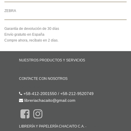
ZEBRA
Garantía de devolución de 30 días
Envío gratuito en España
Compre ahora, recíbalo en 2 días.
NUESTROS PRODUCTOS Y SERVICIOS
Inicio
CONTACTE CON NOSOTROS
Contáctenos
+58-412-2001550 / +58-212-9520749
libreriachacaito@gmail.com
LIBRERÍA Y PAPELERÍA CHACAITO C.A.
-
ACERCA DE