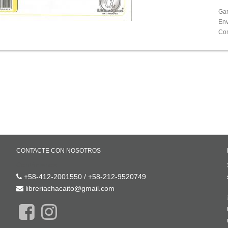
Gar
Env
Com
CONTACTE CON NOSOTROS
Contáctenos
+58-412-2001550 / +58-212-9520749
libreriachacaito@gmail.com