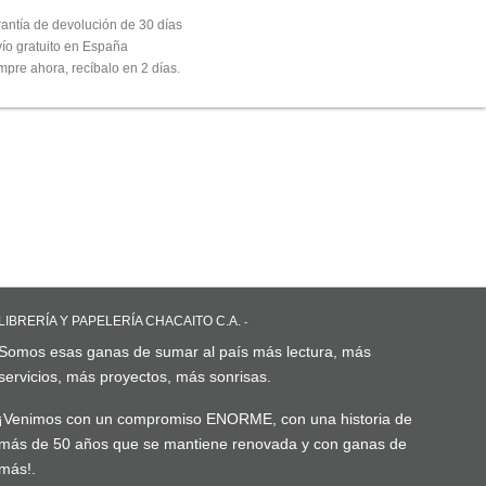
antía de devolución de 30 días
ío gratuito en España
pre ahora, recíbalo en 2 días.
LIBRERÍA Y PAPELERÍA CHACAITO C.A.
-
ACERCA DE
Somos esas ganas de sumar al país más lectura, más
servicios, más proyectos, más sonrisas.
¡Venimos con un compromiso ENORME, con una historia de
más de 50 años que se mantiene renovada y con ganas de
más!.