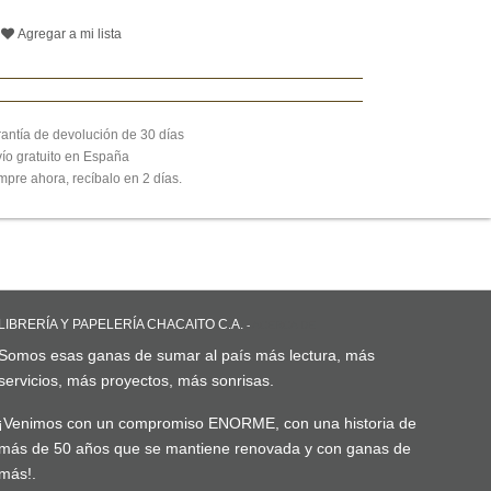
Agregar a mi lista
antía de devolución de 30 días
ío gratuito en España
pre ahora, recíbalo en 2 días.
LIBRERÍA Y PAPELERÍA CHACAITO C.A.
-
ACERCA DE
Somos esas ganas de sumar al país más lectura, más
servicios, más proyectos, más sonrisas.
¡Venimos con un compromiso ENORME, con una historia de
más de 50 años que se mantiene renovada y con ganas de
más!.