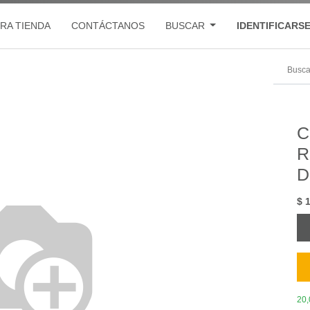
RA TIENDA
CONTÁCTANOS
BUSCAR
IDENTIFICARS
C
R
D
$
20,