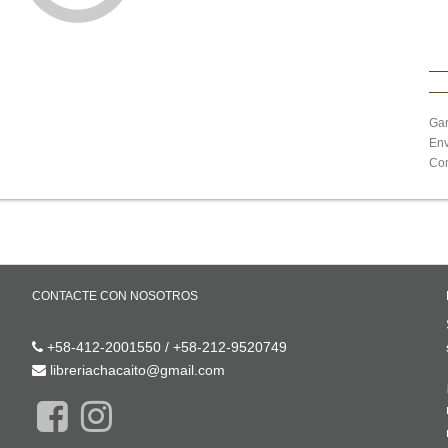
Gar
Env
Com
CONTACTE CON NOSOTROS
Contáctenos
+58-412-2001550 / +58-212-9520749
libreriachacaito@gmail.com