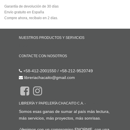
Garantía de devolución de 30 días
Envío gratuito en España
Compre ahora, recíbalo en 2 días.
NUESTROS PRODUCTOS Y SERVICIOS
Inicio
CONTACTE CON NOSOTROS
Contáctenos
+58-412-2001550 / +58-212-9520749
libreriachacaito@gmail.com
LIBRERÍA Y PAPELERÍA CHACAITO C.A.
-
ACERCA DE
Somos esas ganas de sumar al país más lectura,
más servicios, más proyectos, más sonrisas.
¡Venimos con un compromiso ENORME, con una